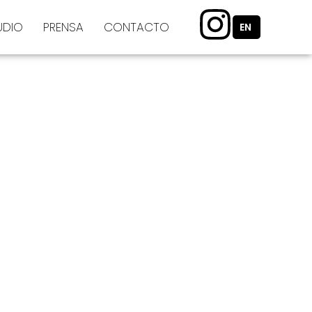
I
UDIO
PRENSA
CONTACTO
EN
N
S
T
A
G
R
A
M